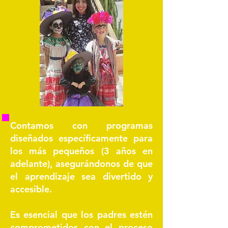
Contamos con programas
diseñados específicamente para
los más pequeños (3 años en
adelante), asegurándonos de que
el aprendizaje sea divertido y
accesible.
Es esencial que los padres estén
comprometidos con el proceso